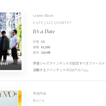
Leader Album
DATE JAZZ QUINTET
It's a Date
形態
CD
価格
¥2,000
発売
2024年
伊達ジャズクインテットの記念すべきファースト
活動するクインテットの1stアルバム。
参加作品
NAO☆